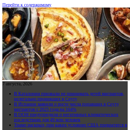
Перейти к содержимому
7 августа, 2026
В Каталонии призвали не принимать детей мигрантов,
нелегально проникших в Сеуту
В Испании заявили о росте числа попавших в Сеуту
мигрантов с 2025 года на 164%
В ООН предупредили о негативных климатических
последствиях для 49 млн человек
Трамп раскрыл, при каких условиях США превратятся в