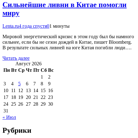
Сильнейшие ливни в Китае помогли
миру
Lenta.ru
4 года спустя
0
1 минуты
Мировой энергетический кризис в этом году был бы намного
сильнее, если бы не сезон дождей в Китае, пишет Bloomberg.
В результате сильных ливней на юге Китая погибли люди….
Читать далее
Август 2026
Пн
Вт
Ср
Чт
Пт
Сб
Вс
1
2
3
4
5
6
7
8
9
10
11
12
13
14
15
16
17
18
19
20
21
22
23
24
25
26
27
28
29
30
31
« Июл
Рубрики