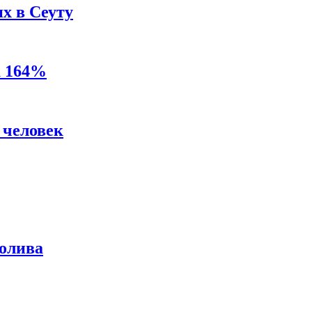
х в Сеуту
а 164%
 человек
ролива