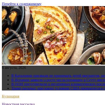
Перейти к содержимому
6 августа, 2026
В Каталонии призвали не принимать детей мигрантов, н
В Испании заявили о росте числа попавших в Сеуту мигр
В ООН предупредили о негативных климатических после
Трамп раскрыл, при каких условиях США превратятся в 
Кулинария
Новостная рассылка