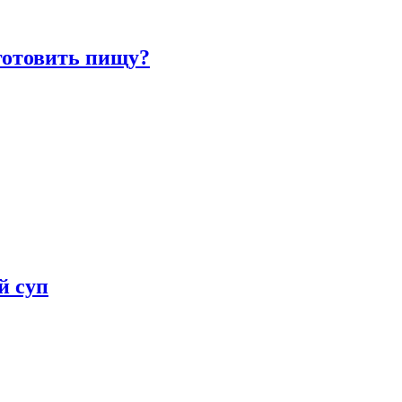
готовить пищу?
й суп