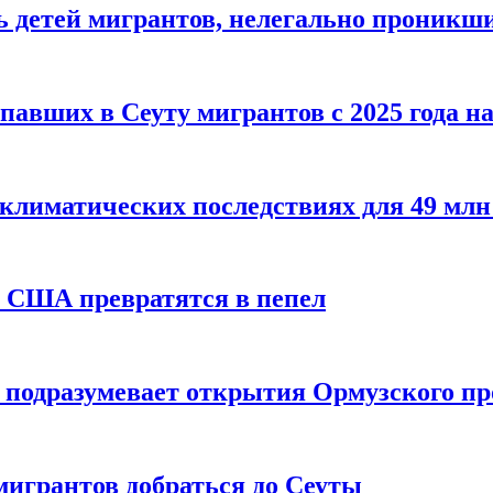
 детей мигрантов, нелегально проникши
павших в Сеуту мигрантов с 2025 года н
климатических последствиях для 49 млн
х США превратятся в пепел
е подразумевает открытия Ормузского п
мигрантов добраться до Сеуты