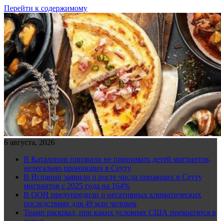
Перейти к содержимому
6 августа, 2026
В Каталонии призвали не принимать детей мигрантов,
нелегально проникших в Сеуту
В Испании заявили о росте числа попавших в Сеуту
мигрантов с 2025 года на 164%
В ООН предупредили о негативных климатических
последствиях для 49 млн человек
Трамп раскрыл, при каких условиях США превратятся в