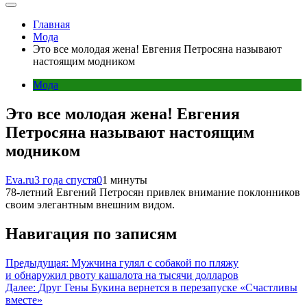
Главная
Мода
Это все молодая жена! Евгения Петросяна называют
настоящим модником
Мода
Это все молодая жена! Евгения
Петросяна называют настоящим
модником
Eva.ru
3 года спустя
0
1 минуты
78-летний Евгений Петросян привлек внимание поклонников
своим элегантным внешним видом.
Навигация по записям
Предыдущая:
Мужчина гулял с собакой по пляжу
и обнаружил рвоту кашалота на тысячи долларов
Далее:
Друг Гены Букина вернется в перезапуске «Счастливы
вместе»