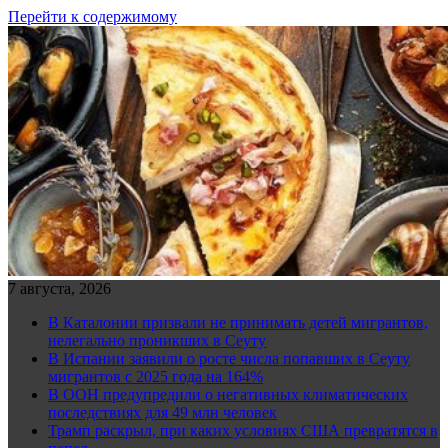
Перейти к содержимому
7 августа, 2026
В Каталонии призвали не принимать детей мигрантов,
нелегально проникших в Сеуту
В Испании заявили о росте числа попавших в Сеуту
мигрантов с 2025 года на 164%
В ООН предупредили о негативных климатических
последствиях для 49 млн человек
Трамп раскрыл, при каких условиях США превратятся в