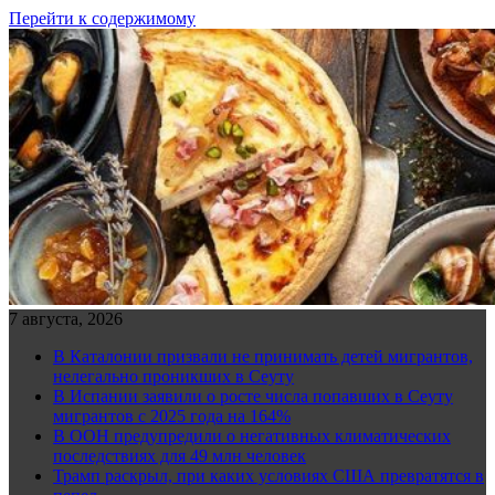
Перейти к содержимому
7 августа, 2026
В Каталонии призвали не принимать детей мигрантов,
нелегально проникших в Сеуту
В Испании заявили о росте числа попавших в Сеуту
мигрантов с 2025 года на 164%
В ООН предупредили о негативных климатических
последствиях для 49 млн человек
Трамп раскрыл, при каких условиях США превратятся в