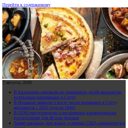
Перейти к содержимому
7 августа, 2026
В Каталонии призвали не принимать детей мигрантов,
нелегально проникших в Сеуту
В Испании заявили о росте числа попавших в Сеуту
мигрантов с 2025 года на 164%
В ООН предупредили о негативных климатических
последствиях для 49 млн человек
Трамп раскрыл, при каких условиях США превратятся в