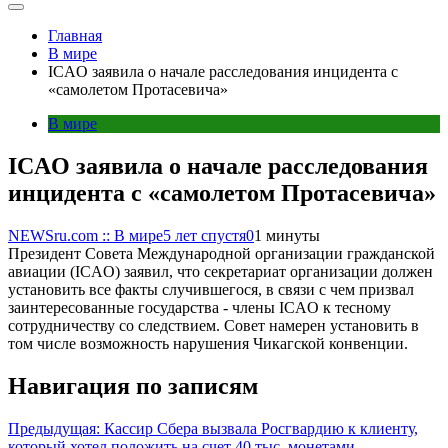
Главная
В мире
ICAO заявила о начале расследования инцидента с
«самолетом Протасевича»
В мире
ICAO заявила о начале расследования
инцидента с «самолетом Протасевича»
NEWSru.com :: В мире
5 лет спустя
0
1 минуты
Президент Совета Международной организации гражданской
авиации (ICAO) заявил, что секретариат организации должен
установить все факты случившегося, в связи с чем призвал
заинтересованные государства - члены ICAO к тесному
сотрудничеству со следствием. Совет намерен установить в
том числе возможность нарушения Чикагской конвенции.
Навигация по записям
Предыдущая:
Кассир Сбера вызвала Росгвардию к клиенту,
который хотел положить на счет 40 тыс. монетами