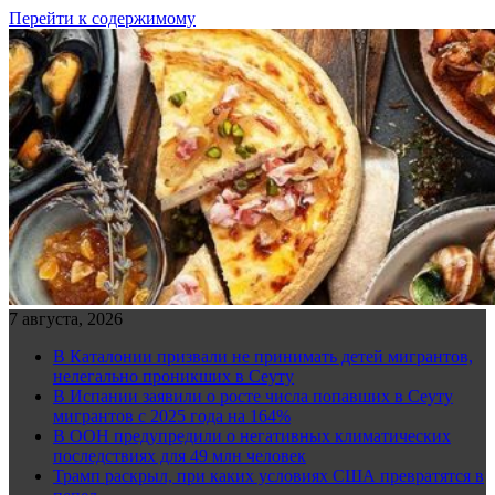
Перейти к содержимому
7 августа, 2026
В Каталонии призвали не принимать детей мигрантов,
нелегально проникших в Сеуту
В Испании заявили о росте числа попавших в Сеуту
мигрантов с 2025 года на 164%
В ООН предупредили о негативных климатических
последствиях для 49 млн человек
Трамп раскрыл, при каких условиях США превратятся в