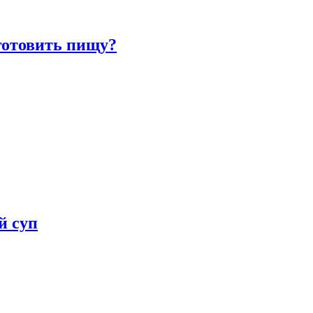
готовить пищу?
й суп