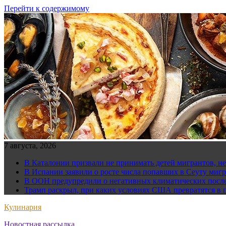
Перейти к содержимому
7 августа, 2026
В Каталонии призвали не принимать детей мигрантов, н
В Испании заявили о росте числа попавших в Сеуту мигр
В ООН предупредили о негативных климатических после
Трамп раскрыл, при каких условиях США превратятся в 
Кулинария
Новостная рассылка