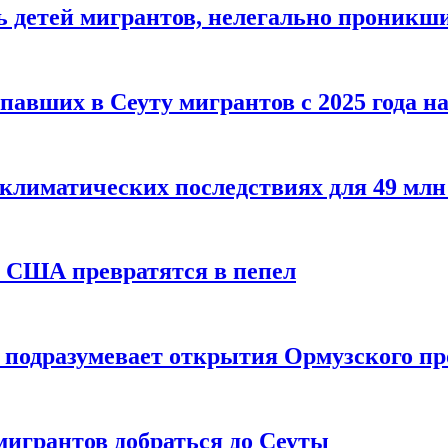
 детей мигрантов, нелегально проникши
павших в Сеуту мигрантов с 2025 года н
климатических последствиях для 49 млн
х США превратятся в пепел
е подразумевает открытия Ормузского п
мигрантов добраться до Сеуты