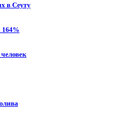
х в Сеуту
а 164%
 человек
ролива