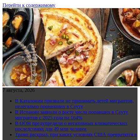
Перейти к содержимому
7 августа, 2026
В Каталонии призвали не принимать детей мигрантов,
нелегально проникших в Сеуту
В Испании заявили о росте числа попавших в Сеуту
мигрантов с 2025 года на 164%
В ООН предупредили о негативных климатических
последствиях для 49 млн человек
Трамп раскрыл, при каких условиях США превратятся в