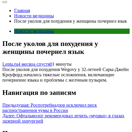
Главная
Новости медицины
После уколов для похудения у женщины почернел язык
Новости медицины
После уколов для похудения у
женщины почернел язык
Lenta.ru
4 месяца спустя
0
1 минуты
После уколов для похудения Wegovy у 32-летней Сары-Джейн
Кроуфорд начались тяжелые осложнения, включающие
почернение языка и проблемы с желчным пузырем.
Навигация по записям
Предыдущая:
Роспотребнадзор исключил риск
распространения чумы в России
Далее:
Офтальмолог рекомендовал лечить «мушки» в глазах
лазерной хирургией