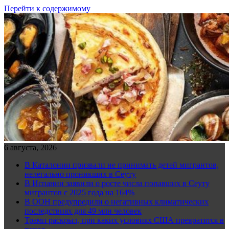
Перейти к содержимому
6 августа, 2026
В Каталонии призвали не принимать детей мигрантов,
нелегально проникших в Сеуту
В Испании заявили о росте числа попавших в Сеуту
мигрантов с 2025 года на 164%
В ООН предупредили о негативных климатических
последствиях для 49 млн человек
Трамп раскрыл, при каких условиях США превратятся в