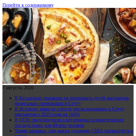
Перейти к содержимому
7 августа, 2026
В Каталонии призвали не принимать детей мигрантов,
нелегально проникших в Сеуту
В Испании заявили о росте числа попавших в Сеуту
мигрантов с 2025 года на 164%
В ООН предупредили о негативных климатических
последствиях для 49 млн человек
Трамп раскрыл, при каких условиях США превратятся в