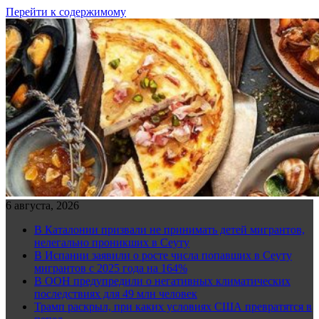
Перейти к содержимому
6 августа, 2026
В Каталонии призвали не принимать детей мигрантов,
нелегально проникших в Сеуту
В Испании заявили о росте числа попавших в Сеуту
мигрантов с 2025 года на 164%
В ООН предупредили о негативных климатических
последствиях для 49 млн человек
Трамп раскрыл, при каких условиях США превратятся в