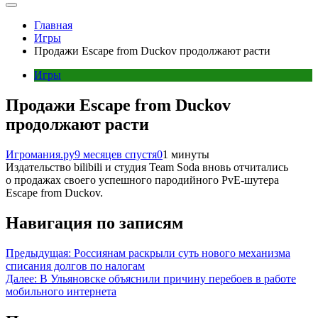
Главная
Игры
Продажи Escape from Duckov продолжают расти
Игры
Продажи Escape from Duckov
продолжают расти
Игромания.ру
9 месяцев спустя
0
1 минуты
Издательство bilibili и студия Team Soda вновь отчитались
о продажах своего успешного пародийного PvE-шутера
Escape from Duckov.
Навигация по записям
Предыдущая:
Россиянам раскрыли суть нового механизма
списания долгов по налогам
Далее:
В Ульяновске объяснили причину перебоев в работе
мобильного интернета