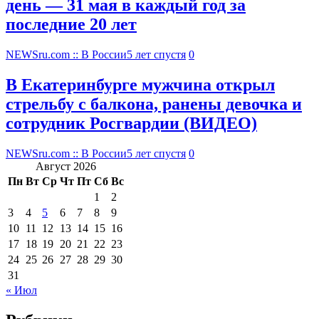
день — 31 мая в каждый год за
последние 20 лет
NEWSru.com :: В России
5 лет спустя
0
В Екатеринбурге мужчина открыл
стрельбу с балкона, ранены девочка и
сотрудник Росгвардии (ВИДЕО)
NEWSru.com :: В России
5 лет спустя
0
Август 2026
Пн
Вт
Ср
Чт
Пт
Сб
Вс
1
2
3
4
5
6
7
8
9
10
11
12
13
14
15
16
17
18
19
20
21
22
23
24
25
26
27
28
29
30
31
« Июл