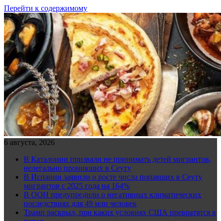
Перейти к содержимому
6 августа, 2026
В Каталонии призвали не принимать детей мигрантов,
нелегально проникших в Сеуту
В Испании заявили о росте числа попавших в Сеуту
мигрантов с 2025 года на 164%
В ООН предупредили о негативных климатических
последствиях для 49 млн человек
Трамп раскрыл, при каких условиях США превратятся в