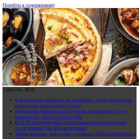
Перейти к содержимому
7 августа, 2026
В Каталонии призвали не принимать детей мигрантов,
нелегально проникших в Сеуту
В Испании заявили о росте числа попавших в Сеуту
мигрантов с 2025 года на 164%
В ООН предупредили о негативных климатических
последствиях для 49 млн человек
Трамп раскрыл, при каких условиях США превратятся в