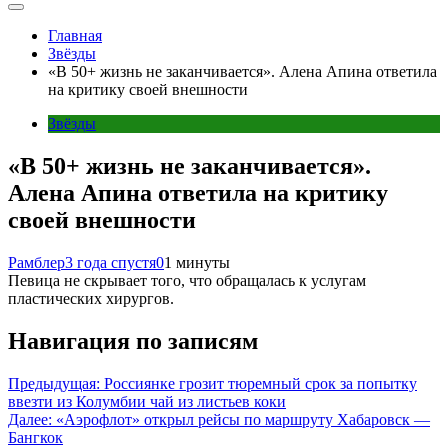
Главная
Звёзды
«В 50+ жизнь не заканчивается». Алена Апина ответила
на критику своей внешности
Звёзды
«В 50+ жизнь не заканчивается».
Алена Апина ответила на критику
своей внешности
Рамблер
3 года спустя
0
1 минуты
Певица не скрывает того, что обращалась к услугам
пластических хирургов.
Навигация по записям
Предыдущая:
Россиянке грозит тюремный срок за попытку
ввезти из Колумбии чай из листьев коки
Далее:
«Аэрофлот» открыл рейсы по маршруту Хабаровск —
Бангкок