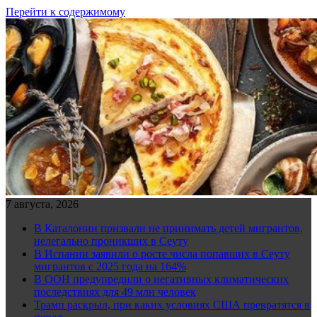
Перейти к содержимому
7 августа, 2026
В Каталонии призвали не принимать детей мигрантов,
нелегально проникших в Сеуту
В Испании заявили о росте числа попавших в Сеуту
мигрантов с 2025 года на 164%
В ООН предупредили о негативных климатических
последствиях для 49 млн человек
Трамп раскрыл, при каких условиях США превратятся в