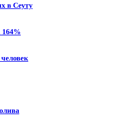
х в Сеуту
а 164%
 человек
ролива