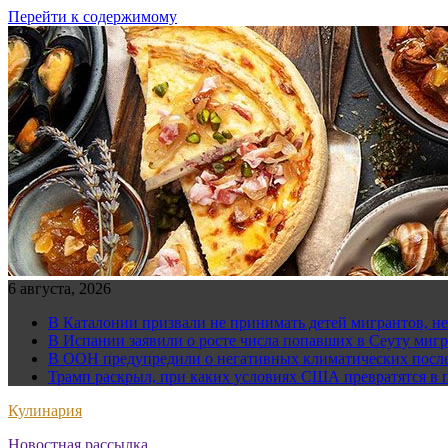
Перейти к содержимому
6 августа, 2026
В Каталонии призвали не принимать детей мигрантов, н
В Испании заявили о росте числа попавших в Сеуту мигр
В ООН предупредили о негативных климатических после
Трамп раскрыл, при каких условиях США превратятся в 
Кулинария
Новостная рассылка