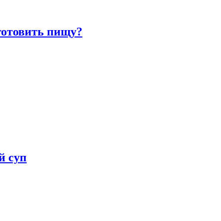
готовить пищу?
й суп