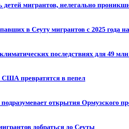
 детей мигрантов, нелегально проникши
павших в Сеуту мигрантов с 2025 года н
климатических последствиях для 49 млн
х США превратятся в пепел
е подразумевает открытия Ормузского п
мигрантов добраться до Сеуты